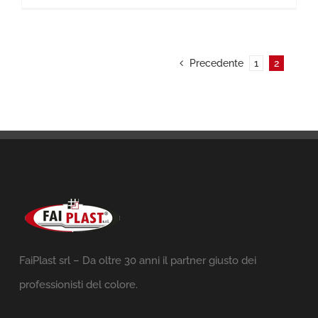
Precedente
1
2
FaiPlast srl – Da oltre 30 anni il partner giusto dei
professionisti del colore.