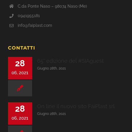
C.da Ponte Naso – 98074 Naso (Me)
0941955181
info@faiplast.com
CONTATTI
65° edizione del #SIAguest
28
Giugno 28th, 2021
06, 2021
On line il nuovo sito FaiPlast srl
28
Giugno 28th, 2021
06, 2021