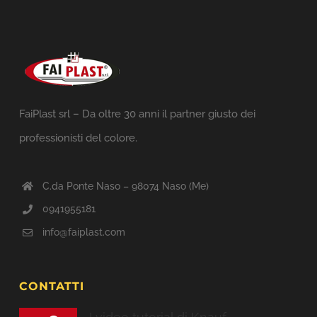
FaiPlast srl – Da oltre 30 anni il partner giusto dei
professionisti del colore.
C.da Ponte Naso – 98074 Naso (Me)
0941955181
info@faiplast.com
CONTATTI